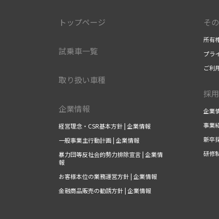
トップページ
その
所有
試乗車一覧
プラ
ご利
取り扱い車種
採用
企業情報
企業
事業
経営理念・CSR基本方針 | 企業情報
新卒
一般事業主行動計画 | 企業情報
研修
暴力団等反社会的勢力排除宣言 | 企業情
報
お客様本位の業務運営方針 | 企業情報
金融商品販売の勧誘方針 | 企業情報