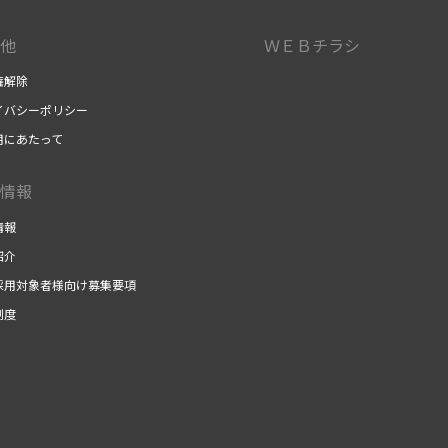
他
ＷＥＢチラシ
権解除
イバシーポリシー
用にあたって
情報
情報
紹介
採用対象者様向け募集要項
制度