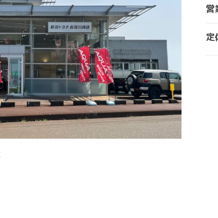
営
定
車