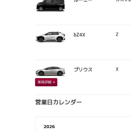
ルーミー
bZ4X
Z
プリウス
X
車両詳細
営業日カレンダー