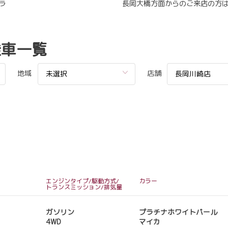
ラ
長岡大橋方面からのご来店の方
乗車一覧
地域
店舗
未選択
長岡川崎店
エンジンタイプ/駆動方式/
カラー
トランスミッション/排気量
ガソリン
プラチナホワイトパール
4WD
マイカ