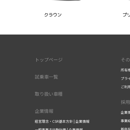
クラウン
プ
トップページ
その
所有
試乗車一覧
プラ
ご利
取り扱い車種
採用
企業情報
企業
事業
経営理念・CSR基本方針 | 企業情報
新卒
一般事業主行動計画 | 企業情報