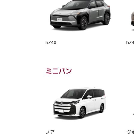
bZ4X
bZ4
ミニバン
ノア
ヴ