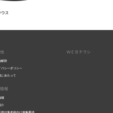
リウス
他
ＷＥＢチラシ
権解除
イバシーポリシー
用にあたって
情報
情報
紹介
採用対象者様向け募集要項