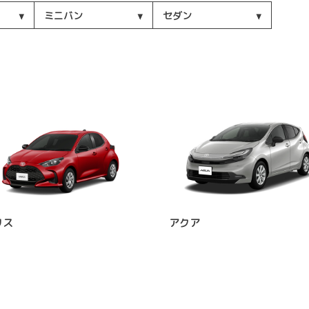
ミニバン
セダン
リス
アクア