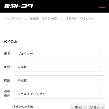
トップページ
試乗車・展示車 検索
試乗予約 ヴォクシー
絞り込み
車名
地域
店舗
福祉
車両
試乗車のみ表示
検索
リセット