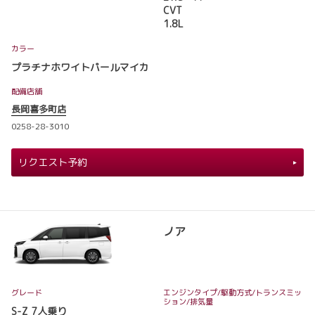
CVT
1.8L
カラー
プラチナホワイトパールマイカ
配備店舗
長岡喜多町店
0258-28-3010
リクエスト予約
ノア
グレード
エンジンタイプ
/駆動方式/
トランスミッ
ション
/排気量
S-Z 7人乗り