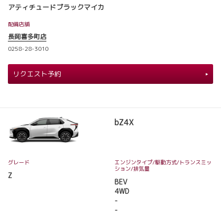
アティチュードブラックマイカ
配備店舗
長岡喜多町店
0258-28-3010
リクエスト予約
bZ4X
グレード
エンジンタイプ
/駆動方式/
トランスミッ
ション
/排気量
Z
BEV
4WD
-
-