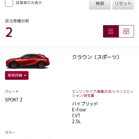
試乗車のみ表示
検索
リセット
該当車種台数
2
クラウン（スポーツ）
車両詳細
グレード
エンジンタイプ
/駆動方式/
トランスミッ
ション
/排気量
SPORT Z
ハイブリッド
E-Four
CVT
2.5L
カラー