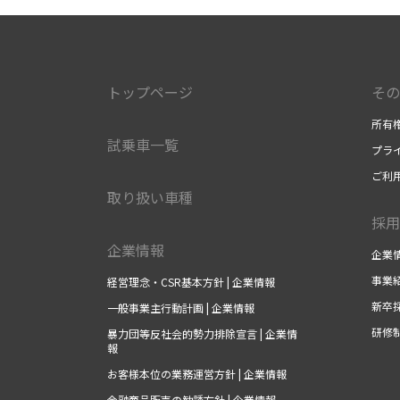
トップページ
その
所有
試乗車一覧
プラ
ご利
取り扱い車種
採用
企業情報
企業
事業
経営理念・CSR基本方針 | 企業情報
新卒
一般事業主行動計画 | 企業情報
研修
暴力団等反社会的勢力排除宣言 | 企業情
報
お客様本位の業務運営方針 | 企業情報
金融商品販売の勧誘方針 | 企業情報