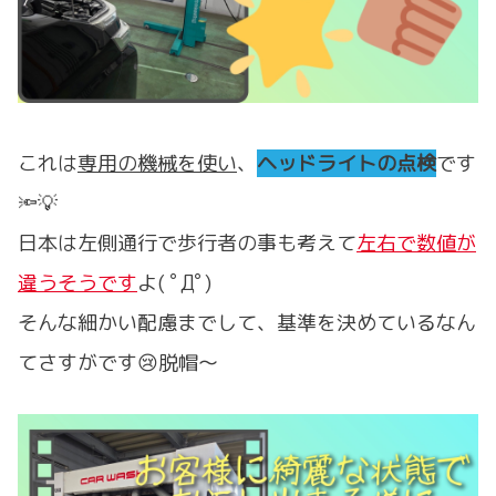
これは
専用の機械を使い
、
ヘッドライトの点検
です
🔦💡
日本は左側通行で歩行者の事も考えて
左右で数値が
違うそうです
よ( ﾟДﾟ)
そんな細かい配慮までして、基準を決めているなん
てさすがです😢脱帽～