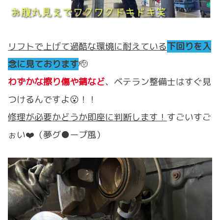
リフトで上げて過酷な環境に耐えている
下回りを入
念に見ております
🫡
わずかな擦り傷や錆など
、ベテラン整備士はすぐ見
つけるんですよ😮！！
修理が必要かどうか即座に判断します！
すごいすご
ぉい❤️（夢グ●ープ風）