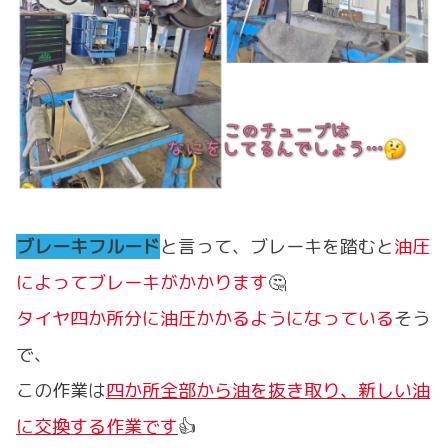
ブレーキフルード
と言って、ブレーキを踏むと
油圧
によってブレーキがかかります
🤔
タイヤ四か所分に油圧かかるようになっている
そう
で、
この作業は
四か所全部から油を抜き取り、新しい油
に交換する作業です
👍