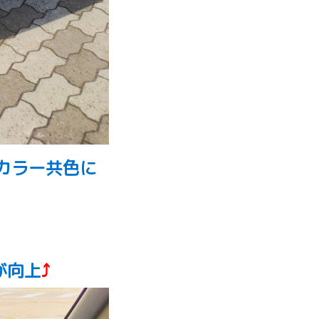
カラー共色に
が向上
⤴