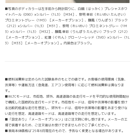
■写真のボディカラーは左手前から時計回りに、白鶴（はっかく）プレシャスホワ
イトパール〈090〉×シルバー〈1L3〉［M34］、黎明 単彩（れいめい たんさい）
プロミネントグレー〈1M3〉［メーカーオプション］、麟鳳（りんぽう）ブラック
〈212〉×シルバー〈1L3〉［M31］、黎明（れいめい）プロミネントグレー〈1M
3〉×シルバー〈1L3〉［M32］、麟鳳 単彩（りんぽう たんさい）ブラック〈212〉
［メーカーオプション］、紅蓮（ぐれん）グローリーレッド〈3V0〉×シルバー〈1L
3〉［M33］［メーカーオプション］。内装色はブラック。
■燃料消費率は定められた試験条件のもとでの値です。お客様の使用環境（気象、
渋滞等）や運転方法（急発進、エアコン使用等）に応じて燃料消費率は異なりま
す。
■WLTCモードは、市街地、郊外、高速道路の各走行モードを平均的な使用時間配分
で構成した国際的な走行モードです。市街地モードは、信号や渋滞等の影響を受け
る比較的低速な走行を想定し、郊外モードは、信号や渋滞等の影響をあまり受けな
い走行を想定、高速道路モードは、高速道路等での走行を想定しています。
■「設定あり」「メーカーオプション」はご注文時に申し受けます。メーカーの工
場で装着するため、ご注文後はお受けできませんのでご了承ください。
■車両本体価格は'25年6月現在のもので、予告なく変更となる場合があります。