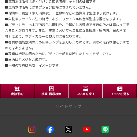
■車両本体価格はタイヤパンク応急修理キット付の価格です。
■車両本体価格にはオプション価格は含まれていません。
■保険料、税金（除く消費税）、登録料などの諸費用は別途申し受けます。
■自動車リサイクル法の施行により、リサイクル料金が別途必要となります。
■ボディカラーおよび内装色は撮影や、ご覧になる環境で実際の色とは異なって見
えることがあります。また、実車においてもご覧になる環境（屋内外、光の角度
等）により、ボディカラーの見え方は異なります。
■写真は機能説明のために各ランプを点灯したものです。実際の走行状態を示すも
のではありません。
■写真は機能説明のためにボディの一部を切断したカットモデルです。
■画面はハメ込み合成です。
■一部の写真は合成・イメージです。
商談予約
試乗･展示検索
中古車を探す
チラシを見る
サイトマップ
トップページ