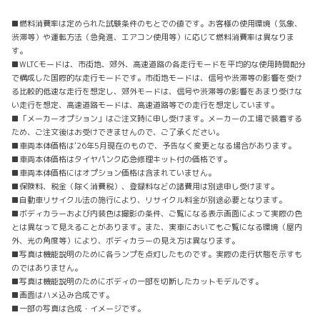
■燃料消費率は定められた試験条件のもとでの値です。お客様の使用環境（気象、
渋滞等）や運転方法（急発進、エアコン使用等）に応じて燃料消費率は異なりま
す。
■WLTCモードは、市街地、郊外、高速道路の各走行モードを平均的な使用時間配分
で構成した国際的な走行モードです。市街地モードは、信号や渋滞等の影響を受け
る比較的低速な走行を想定し、郊外モードは、信号や渋滞等の影響をあまり受けな
い走行を想定、高速道路モードは、高速道路等での走行を想定しています。
■「メーカーオプション」はご注文時に申し受けます。メーカーの工場で装着する
ため、ご注文後はお受けできませんので、ご了承ください。
■車両本体価格は'26年5月現在のもので、予告なく変更となる場合があります。
■車両本体価格はタイヤパンク応急修理キット付の価格です。
■車両本体価格にはオプション価格は含まれていません。
■保険料、税金（除く消費税）、登録料などの諸費用は別途申し受けます。
■自動車リサイクル法の施行により、リサイクル料金が別途必要となります。
■ボディカラーおよび内装色は撮影の条件、ご覧になる表示画面によって実際の色
とは異なって見えることがあります。また、実車においてもご覧になる環境（屋内
外、光の角度等）により、ボディカラーの見え方は異なります。
■写真は機能説明のために各ランプを点灯したものです。実際の走行状態を示すも
のではありません。
■写真は機能説明のためにボディの一部を切断したカットモデルです。
■画面はハメ込み合成です。
■一部の写真は合成・イメージです。