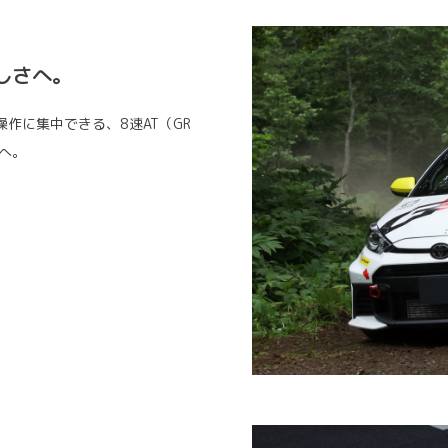
しさへ。
作に集中できる、8速AT（GR
へ。