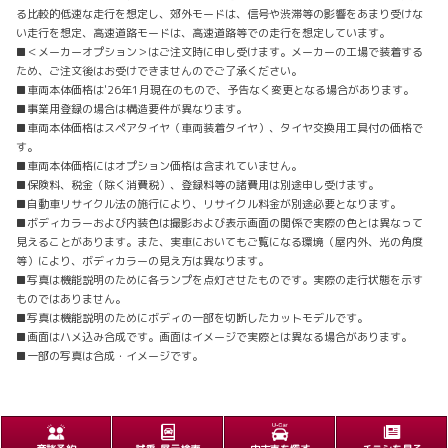
る比較的低速な走行を想定し、郊外モードは、信号や渋滞等の影響をあまり受けな
い走行を想定、高速道路モードは、高速道路等での走行を想定しています。
■＜メーカーオプション＞はご注文時に申し受けます。メーカーの工場で装着する
ため、ご注文後はお受けできませんのでご了承ください。
■車両本体価格は'26年1月現在のもので、予告なく変更となる場合があります。
■事業用登録の場合は構造要件が異なります。
■車両本体価格はスペアタイヤ（車両装着タイヤ）、タイヤ交換用工具付の価格で
す。
■車両本体価格にはオプション価格は含まれていません。
■保険料、税金（除く消費税）、登録料等の諸費用は別途申し受けます。
■自動車リサイクル法の施行により、リサイクル料金が別途必要となります。
■ボディカラーおよび内装色は撮影および表示画面の関係で実際の色とは異なって
見えることがあります。また、実車においてもご覧になる環境（屋内外、光の角度
等）により、ボディカラーの見え方は異なります。
■写真は機能説明のために各ランプを点灯させたものです。実際の走行状態を示す
ものではありません。
■写真は機能説明のためにボディの一部を切断したカットモデルです。
■画面はハメ込み合成です。画面はイメージで実際とは異なる場合があります。
■一部の写真は合成・イメージです。