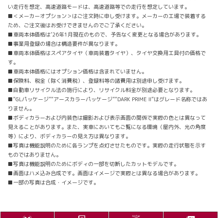
い走行を想定、高速道路モードは、高速道路等での走行を想定しています。
■＜メーカーオプション＞はご注文時に申し受けます。メーカーの工場で装着する
ため、ご注文後はお受けできませんのでご了承ください。
■車両本体価格は’26年1月現在のもので、予告なく変更となる場合があります。
■事業用登録の場合は構造要件が異なります。
■車両本体価格はスペアタイヤ（車両装着タイヤ）、タイヤ交換用工具付の価格で
す。
■車両本体価格にはオプション価格は含まれていません。
■保険料、税金（除く消費税）、登録料等の諸費用は別途申し受けます。
■自動車リサイクル法の施行により、リサイクル料金が別途必要となります。
■“GLパッケージ”“アースカラーパッケージ”“DARK PRIME II”はグレード名称ではあ
りません。
■ボディカラーおよび内装色は撮影および表示画面の関係で実際の色とは異なって
見えることがあります。また、実車においてもご覧になる環境（屋内外、光の角度
等）により、ボディカラーの見え方は異なります。
■写真は機能説明のために各ランプを点灯させたものです。実際の走行状態を示す
ものではありません。
■写真は機能説明のためにボディの一部を切断したカットモデルです。
■画面はハメ込み合成です。
画面はイメージで実際とは異なる場合があります。
■一部の写真は合成・イメージです。