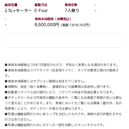
総排気量
駆動方法
乗車定員
-
2.5L+モーター
E-Four
7人乗り
-
-
車両本体価格（消費税込）
-
8,600,000円
（税抜 7,818,182円）
■車両本体価格は'26年7月現在のもので、予告なく変更となる場合があります。
■車両本体価格はスペアタイヤ（応急用タイヤ）、タイヤ交換用工具付の価格で
す。
■車両本体価格にはオプション価格は含まれていません。
■保険料、税金（除く消費税）、登録料などの諸費用は別途申し受けます。
■自動車リサイクル法の施行により、リサイクル料金が別途必要となります。
■ボディカラーおよび内装色は撮影の条件や、ご覧になる画面で実際の色とは異な
って見えることがあります。また、実車においてもご覧になる環境（屋内外、光の
角度等）により、ボディカラーの見え方は異なります。
■写真は機能説明のために各ランプを点灯したものです。実際の走行状態を示すも
のではありません。
■写真は機能説明のためにボディの一部を切断したカットモデルです。