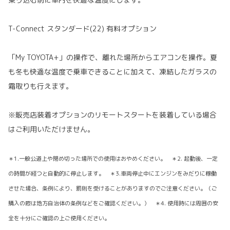
T-Connect スタンダード(22) 有料オプション
「My TOYOTA+」の操作で、離れた場所からエアコンを操作。夏
も冬も快適な温度で乗車できることに加えて、凍結したガラスの
霜取りも行えます。
※販売店装着オプションのリモートスタートを装着している場合
はご利用いただけません。
＊1.一般公道上や閉め切った場所での使用はおやめください。 ＊2. 起動後、一定
の時間が経つと自動的に停止します。 ＊3.車両停止中にエンジンをみだりに稼働
させた場合、条例により、罰則を受けることがありますのでご注意ください。（ご
購入の際は地方自治体の条例などをご確認ください。） ＊4. 使用時には周囲の安
全を十分にご確認の上ご使用ください。