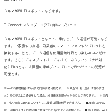
クルマがWi-Fiスポットになります。
T-Connect スタンダード(22) 有料オプション
クルマがWi-Fiスポットとなって、車内でデータ通信が可能になり
ます。ご家族やお友達、同乗者のスマートフォンやタブレットを
接続することで、データ通信を使用量無制限でお楽しみいただけ
ます。さらにディスプレイオーディオ（コネクティッドナビ対
応）Plusでは、大画面の車載ディスプレイでWebサイトの閲覧が
可能です。
※Wi-Fi®接続機器は5台まで同時接続可能です。 ※直近3日間（当日は含みませ
ん）で6GB以上の通信をした場合、終日速度制限がかかることがあります。 ※車内
Wi-FiとApple CarPlayのワイヤレス接続は同時利用できません。 ■Apple CarPlay
は、米国およびその他の国で登録されたApple Inc.の商標です。 ■Wi-Fi®は、Wi-F