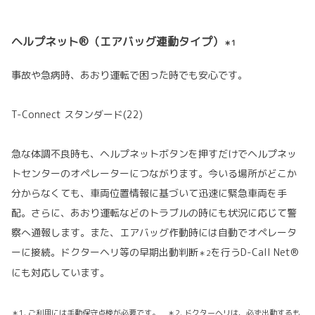
ヘルプネット®（エアバッグ連動タイプ）
＊1
事故や急病時、あおり運転で困った時でも安心です。
T-Connect スタンダード(22)
急な体調不良時も、ヘルプネットボタンを押すだけでヘルプネッ
トセンターのオペレーターにつながります。今いる場所がどこか
分からなくても、車両位置情報に基づいて迅速に緊急車両を手
配。さらに、あおり運転などのトラブルの時にも状況に応じて警
察へ通報します。また、エアバッグ作動時には自動でオペレータ
ーに接続。ドクターヘリ等の早期出動判断
を行うD-Call Net®
＊2
にも対応しています。
＊1. ご利用には手動保守点検が必要です。 ＊2. ドクターヘリは、必ず出動するも