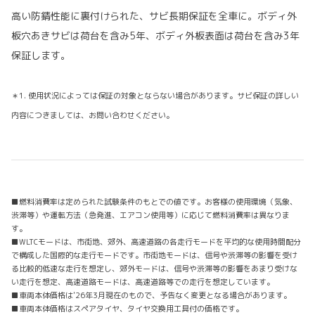
高い防錆性能に裏付けられた、サビ長期保証を全車に。ボディ外
板穴あきサビは荷台を含み5年、ボディ外板表面は荷台を含み3年
保証します。
＊1. 使用状況によっては保証の対象とならない場合があります。サビ保証の詳しい
内容につきましては、お問い合わせください。
■燃料消費率は定められた試験条件のもとでの値です。お客様の使用環境（気象、
渋滞等）や運転方法（急発進、エアコン使用等）に応じて燃料消費率は異なりま
す。
■WLTCモードは、市街地、郊外、高速道路の各走行モードを平均的な使用時間配分
で構成した国際的な走行モードです。市街地モードは、信号や渋滞等の影響を受け
る比較的低速な走行を想定し、郊外モードは、信号や渋滞等の影響をあまり受けな
い走行を想定、高速道路モードは、高速道路等での走行を想定しています。
■車両本体価格は'26年3月現在のもので、予告なく変更となる場合があります。
■車両本体価格はスペアタイヤ、タイヤ交換用工具付の価格です。