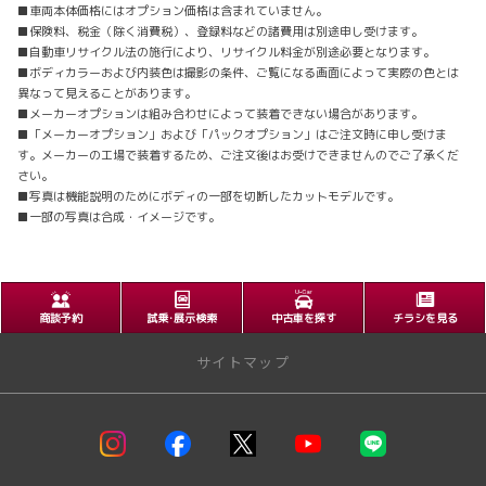
■車両本体価格にはオプション価格は含まれていません。
■保険料、税金（除く消費税）、登録料などの諸費用は別途申し受けます。
■自動車リサイクル法の施行により、リサイクル料金が別途必要となります。
■ボディカラーおよび内装色は撮影の条件、ご覧になる画面によって実際の色とは
異なって見えることがあります。
■メーカーオプションは組み合わせによって装着できない場合があります。
■「メーカーオプション」および「パックオプション」はご注文時に申し受けま
す。メーカーの工場で装着するため、ご注文後はお受けできませんのでご了承くだ
さい。
■写真は機能説明のためにボディの一部を切断したカットモデルです。
■一部の写真は合成・イメージです。
商談予約
試乗･展示検索
中古車を探す
チラシを見る
サイトマップ
トップページ