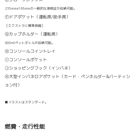
235mm×165mmの一般的な車検証が収納可能。
Ⓕドアポケット（運転席/助手席）
［エクストラに標準装備］
Ⓖカップホルダー（運転席）
600mlペットボトルが収納可能。
Ⓗコンソールコイントレイ
Ⓘコンソールポケット
Ⓙショッピングフック（インパネ）
Ⓚ大型インパネロアポケット（カード・ペンホルダー&パーティシ
ョン付）
■イラストはスタンダード。
燃費・走行性能