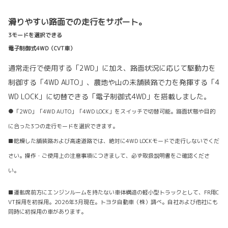
滑りやすい路面での走行をサポート。
3モードを選択できる
電子制御式4WD（CVT車）
通常走行で使用する「2WD」に加え、路面状況に応じて駆動力を
制御する「4WD AUTO」、農地や山の未舗装路で力を発揮する「4
WD LOCK」に切替できる「電子制御式4WD」を搭載しました。
●「2WD」「4WD AUTO」「4WD LOCK」をスイッチで切替可能。路面状態や目的
に合った3つの走行モードを選択できます。
■乾燥した舗装路および高速道路では、絶対に4WD LOCKモードで走行しないでくだ
さい。操作・ご使用上の注意事項につきまして、必ず取扱説明書をご確認くださ
い。
■運転席前方にエンジンルームを持たない車体構造の軽小型トラックとして、FR用C
VT採用を初採用。2026年3月現在。トヨタ自動車（株）調べ。自社および他社にも
同時に初採用の車があります。