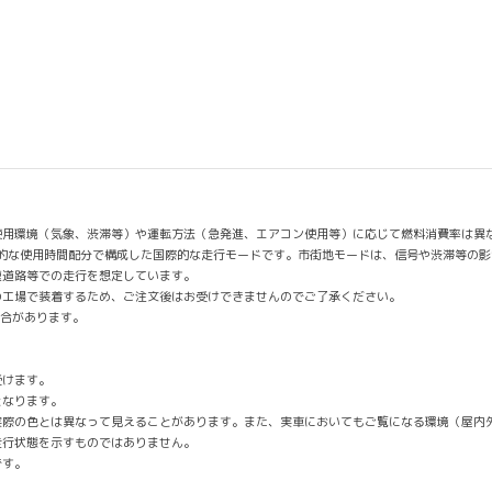
使用環境（気象、渋滞等）や運転方法（急発進、エアコン使用等）に応じて燃料消費率は異
均的な使用時間配分で構成した国際的な走行モードです。市街地モードは、信号や渋滞等の
速道路等での走行を想定しています。
の工場で装着するため、ご注文後はお受けできませんのでご了承ください。
場合があります。
。
。
受けます。
となります。
実際の色とは異なって見えることがあります。また、実車においてもご覧になる環境（屋内
走行状態を示すものではありません。
です。