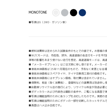
MONOTONE
■写真はG（2WD・ガソリン車）
■燃料消費率は定められた試験条件のもとでの値です。お客様の
■WLTCモードは、市街地、郊外、高速道路の各走行モードを平
滞等の影響をあまり受けない走行を想定、高速道路モードは、高
■「メーカーオプション」はご注文時に申し受けます。メーカー
■車両本体価格は'25年11月現在のもので、予告なく変更となる
■車両本体価格はスペアタイヤ、タイヤ交換用工具付の価格です
■車両本体価格にはオプション価格、取付費は含まれていません
■保険料、税金（除く消費税）、登録料などの諸費用は別途申し
■自動車リサイクル法の施行により、リサイクル料金が別途必要
■ボディカラーおよび内装色は撮影の条件や、ご覧になる画面で
■写真は機能説明のために各ランプを点灯したものです。実際の
■写真は機能説明のためにボディの一部を切断したカットモデル
■画面はハメ込み合成です。