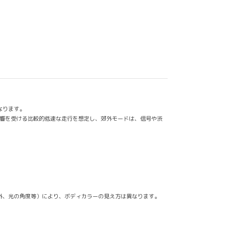
なります。
影響を受ける比較的低速な走行を想定し、郊外モードは、信号や渋
外、光の角度等）により、ボディカラーの見え方は異なります。