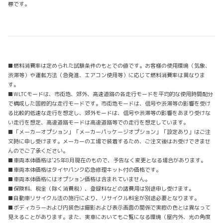
標です。
■燃料消費率は定められた試験条件のもとでの値です。お客様の使用環境（気象、
渋滞等）や運転方法（急発進、エアコン使用等）に応じて燃料消費率は異なりま
す。
■WLTCモードは、市街地、郊外、高速道路の各走行モードを平均的な使用時間配分
で構成した国際的な走行モードです。市街地モードは、信号や渋滞等の影響を受け
る比較的低速な走行を想定し、郊外モードは、信号や渋滞等の影響をあまり受けな
い走行を想定、高速道路モードは高速道路等での走行を想定しています。
■「メーカーオプション」「メーカーパッケージオプション」「設定あり」はご注
文時に申し受けます。メーカーの工場で装着するため、ご注文後はお受けできませ
んのでご了承ください。
■車両本体価格は'25年8月現在のもので、予告なく変更となる場合があります。
■車両本体価格はタイヤパンク応急修理キット付の価格です。
■車両本体価格にはオプション価格は含まれていません。
■保険料、税金（除く消費税）、登録料などの諸費用は別途申し受けます。
■自動車リサイクル法の施行により、リサイクル料金が別途必要となります。
■ボディカラーおよび内装色は撮影および表示画面の関係で実際の色とは異なって
見えることがあります。また、実車においてもご覧になる環境（屋内外、光の角度