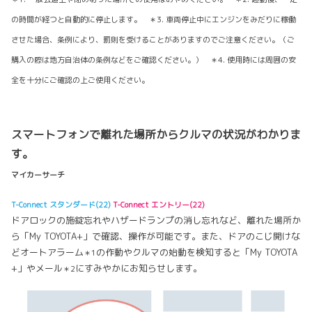
の時間が経つと自動的に停止します。 ＊3. 車両停止中にエンジンをみだりに稼働
させた場合、条例により、罰則を受けることがありますのでご注意ください。（ご
購入の際は地方自治体の条例などをご確認ください。） ＊4. 使用時には周囲の安
全を十分にご確認の上ご使用ください。
スマートフォンで離れた場所からクルマの状況がわかりま
す。
マイカーサーチ
T-Connect スタンダード(22)
T-Connect エントリー(22)
ドアロックの施錠忘れやハザードランプの消し忘れなど、離れた場所か
ら「My TOYOTA+」で確認、操作が可能です。また、ドアのこじ開けな
どオートアラーム
の作動やクルマの始動を検知すると「My TOYOTA
＊1
+」やメール
にすみやかにお知らせします。
＊2