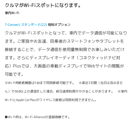
クルマがWi-Fiスポットになります。
車内Wi-Fi
T-Connect スタンダード(22)
有料オプション
クルマがWi-Fiスポットとなって、車内でデータ通信が可能になり
ます。ご家族やお友達、同乗者のスマートフォンやタブレットを
接続することで、データ通信を使用量無制限でお楽しみいただけ
ます。さらにディスプレイオーディオ（コネクティッドナビ対
応）Plusでは、大画面の車載ディスプレイでWebサイトの閲覧が
可能です。
※Wi-Fi®接続機器は5台まで同時接続可能です。 ※直近3日間（当日は含みませ
ん）で6GB以上の通信をした場合、終日速度制限がかかることがあります。 ※車内
Wi-FiとApple CarPlayのワイヤレス接続は同時利用できません。
■Wi-Fi®は、Wi-Fi Allianceの登録商標です。