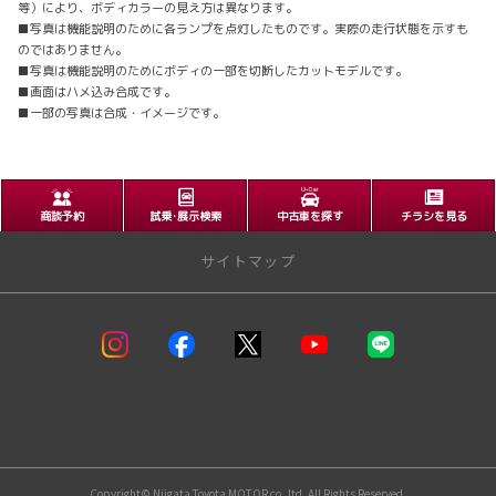
等）により、ボディカラーの見え方は異なります。
■写真は機能説明のために各ランプを点灯したものです。実際の走行状態を示すも
のではありません。
■写真は機能説明のためにボディの一部を切断したカットモデルです。
■画面はハメ込み合成です。
■一部の写真は合成・イメージです。
商談予約
試乗･展示検索
中古車を探す
チラシを見る
サイトマップ
トップページ
試乗車一覧
取り扱い車種
企業情報
Copyright© Niigata Toyota MOTOR co.,ltd. All Rights Reserved.