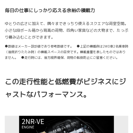
毎日の仕事にしっかり応える余裕の積載力
ゆとりの広さに加えて、隅々まできっちり使えるスクエアな荷室空間。
小さな段ボール箱から背高の荷物、四角い家具などの大物まで、たっぷ
り積み込むことができます。
●数値はメーカー設計値であり参考数値です。 ●上記の積載例は2WD車2名乗車時
（後席折りたたみ時）の積載スペースの目安です。積載重量を表したものではあり
ません。 ●走行時には、後方視界確保、荷物の転倒防止にご留意ください。
この走行性能と低燃費がビジネスにジ
ャストなパフォーマンス。