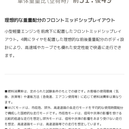
理想的な重量配分のフロントミッドシップレイアウト
小型軽量エンジンを前席下に配置したフロントミッドシップレイ
アウト。4隅にタイヤを配置した理想的な前後重量配分のボディ設
計により、高速域やカーブでも優れた安定性能で快適に走行でき
ます。
■燃料消費率は、定められた試験条件のもとでの値です。お客様の使用環境（気
象、渋滞等）や運転方法（急発進、エアコン使用等）に応じて燃料消費率は異なり
ます。
■WLTCモードは、市街地、郊外、高速道路の各走行モードを平均的な使用時間配分
で構成した国際的な走行モードです。市街地モードは、信号や渋滞の影響を受ける
比較的低速な走行を想定し郊外モードは、信号や渋滞の影響をあまり受けない走行
を想定、高速道路モードは、高速道路等での走行を想定しています。