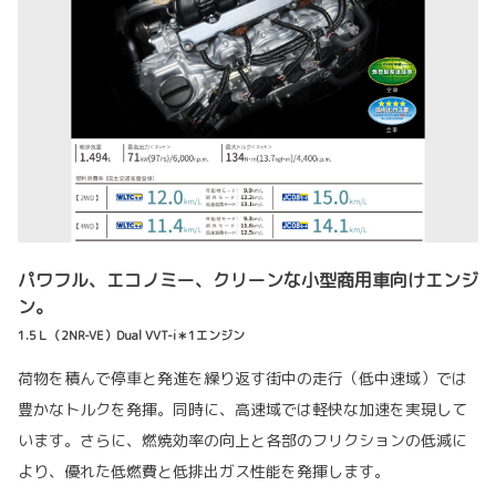
パワフル、エコノミー、クリーンな小型商用車向けエンジ
ン。
1.5Ｌ（2NR-VE）Dual VVT-i＊1エンジン
荷物を積んで停車と発進を繰り返す街中の走行（低中速域）では
豊かなトルクを発揮。同時に、高速域では軽快な加速を実現して
います。さらに、燃焼効率の向上と各部のフリクションの低減に
より、優れた低燃費と低排出ガス性能を発揮します。