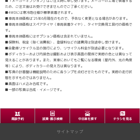
■「メーカーオプション」はご注文時に申し受けます。メーカーの工場で装着する
ため、ご注文後はお受けできませんのでご了承ください。
■4WDには寒冷地仕様が標準装着されます。
■車両本体価格は'25年6月現在のもので、予告なく変更となる場合があります。
■車両本体価格はスペアタイヤ（車両装着タイヤ）、タイヤ交換用工具付の価格で
す。
■車両本体価格にはオプション価格は含まれていません。
■保険料、税金（除く消費税）、登録料などの諸費用は別途申し受けます。
■自動車リサイクル法の施行により、リサイクル料金が別途必要となります。
■ボディカラーおよび内装色は撮影および表示画面の関係で実際の色とは異なって
見えることがあります。また、実車においてもご覧になる環境（屋内外、光の角度
等）により、ボディカラーの見え方は異なります。
■写真の計器盤は機能説明のために各ランプを点灯させたものです。実際の走行状
態を示すものではありません。
■画面はハメ込み合成です。
■一部の写真は合成・イメージです。
商談予約
試乗･展示検索
中古車を探す
チラシを見る
サイトマップ