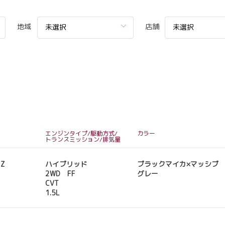
地域
店舗
未選択
未選択
エンジンタイプ/駆動方式/
カラー
トランスミッション/排気量
 Z
ハイブリッド
ブラックマイカ×マッシブ
2WD FF
グレー
CVT
1.5L