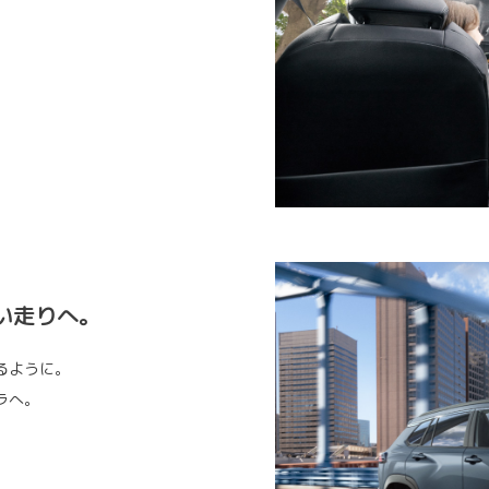
い走りへ。
るように。
ラへ。