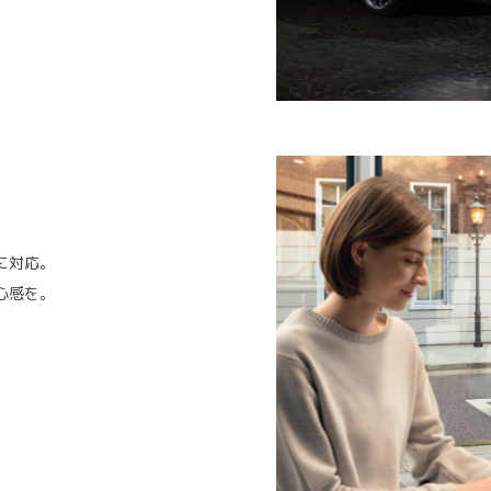
。
に対応。
心感を。