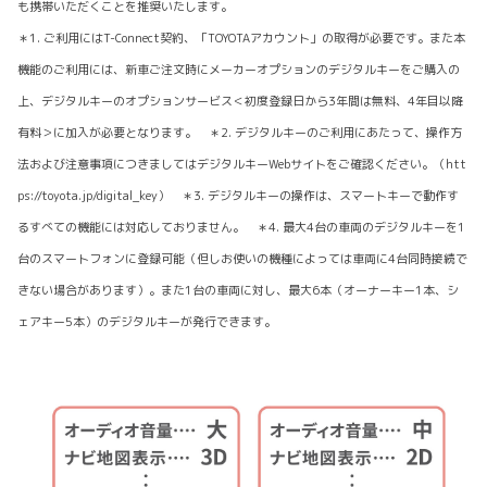
も携帯いただくことを推奨いたします。
＊1. ご利用にはT-Connect契約、「TOYOTAアカウント」の取得が必要です。また本
機能のご利用には、新車ご注文時にメーカーオプションのデジタルキーをご購入の
上、デジタルキーのオプションサービス＜初度登録日から3年間は無料、4年目以降
有料＞に加入が必要となります。 ＊2. デジタルキーのご利用にあたって、操作方
法および注意事項につきましてはデジタルキーWebサイトをご確認ください。（htt
ps://toyota.jp/digital_key） ＊3. デジタルキーの操作は、スマートキーで動作す
るすべての機能には対応しておりません。 ＊4. 最大4台の車両のデジタルキーを1
台のスマートフォンに登録可能（但しお使いの機種によっては車両に4台同時接続で
きない場合があります）。また1台の車両に対し、最大6本（オーナーキー1本、シ
ェアキー5本）のデジタルキーが発行できます。