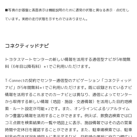
■写真の計器盤と画面表示は機能説明のために通常の状態と異なる表示・点灯をし
ています。実際の走行状態を示すものではありません。
コネクティッドナビ
トヨタスマートセンターの新しい情報を活用する通信型ナビが5年間無
料（6年目以降有料）
でご利用いただけます。
＊1
T-Connectの契約でセンター通信型のナビゲーション「コネクティッド
ナビ」が5年間無料
でご利用いただけます。既に収録されているナビ
＊1
情報を活用するこれまでのカーナビとは異なり、通信によってセンター
から取得する新しい情報（地図・施設・交通情報）を活用した目的地検
索・ルート設定が可能
です。また、オンラインによるリアルタイム
＊2
かつ豊富な情報を活用することができます。例えば、飲食店検索では口
コミ点数を検索結果の一覧や地図上に表示、施設情報ではその店の営業
時間や定休日を確認することができます。また、駐車場検索では、駐車
料金や空き状況を地図上に表示するなど、目的地の選択に役立つ幅広い