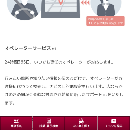
オペレーターサービス
＊1
24時間365日、いつでも専任のオペレーターが対応します。
行きたい場所や知りたい情報を伝えるだけで、オペレーターがお
客様に代わって検索し、ナビの目的地設定も行います。人ならで
はのきめ細かく柔軟な対応でご希望に沿ったサポート
をいたし
＊2
ます。
対応T-Connectサービスプラン
商談予約
試乗･展示検索
中古車を探す
チラシを見る
T-Connect スタンダード(22) 有料オプション